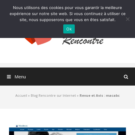
Aller
Nous utilisons des cookies pour vous garantir la meilleure
au
expérience sur notre site web. Si vous continuez à utiliser ce
contenu
site, nous supposerons que vous en êtes satisfait.
Ok
Menu
Accueil
»
Blog Rencontre sur Internet
»
Revue et Avis : macabc